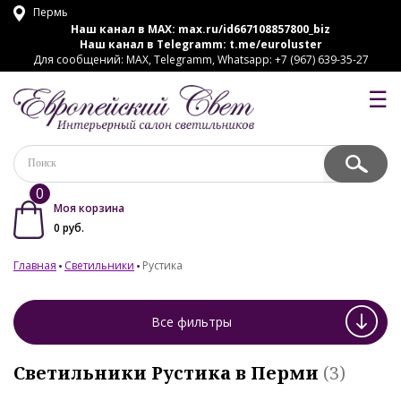
Пермь
Наш канал в MAX:
max.ru/id667108857800_biz
Наш канал в Telegramm:
t.me/euroluster
Для сообщений: MAX, Telegramm, Whatsapp: +7 (967) 639-35-27
☰
0
Моя корзина
0
руб.
Главная
Светильники
Рустика
Все фильтры
Светильники Рустика в Перми
(3)