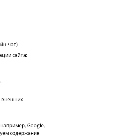
н-чат).
ации сайта:
.
с внешних
например, Google,
руем содержание