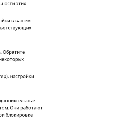
ьности этих
ройки в вашем
ответствующих
в. Обратите
 некоторых
ер), настройки
однопиксельные
том. Они работают
при блокировке