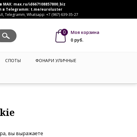
в MAX:
max.ru/id667108857800_biz
л в Telegramm:
t.me/euroluster
, Telegramm, Whatsapp: +7 (967) 639-35-27
0
Моя корзина
0
руб.
СПОТЫ
ФОНАРИ УЛИЧНЫЕ
kie
ера, вы выражаете