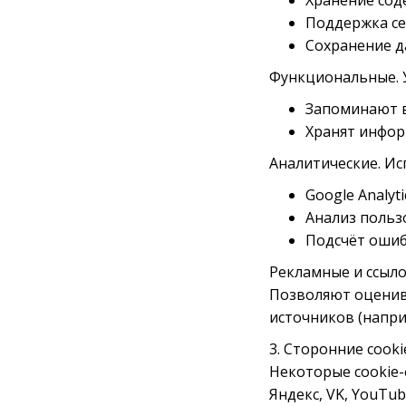
Хранение сод
Поддержка се
Сохранение д
Функциональные. 
Запоминают в
Хранят инфор
Аналитические. Ис
Google Analyti
Анализ польз
Подсчёт ошиб
Рекламные и ссыл
Позволяют оценив
источников (напри
3. Сторонние cooki
Некоторые cookie-
Яндекс, VK, YouTu