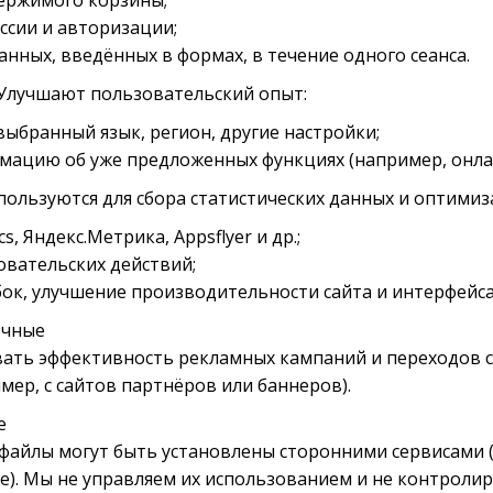
ержимого корзины;
ссии и авторизации;
анных, введённых в формах, в течение одного сеанса.
Улучшают пользовательский опыт:
ыбранный язык, регион, другие настройки;
мацию об уже предложенных функциях (например, онлай
пользуются для сбора статистических данных и оптимиз
cs, Яндекс.Метрика, Appsflyer и др.;
овательских действий;
ок, улучшение производительности сайта и интерфейса
очные
ать эффективность рекламных кампаний и переходов 
мер, с сайтов партнёров или баннеров).
e
файлы могут быть установлены сторонними сервисами (
be). Мы не управляем их использованием и не контроли