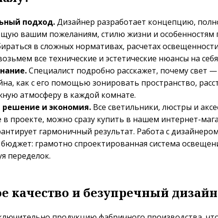
ьный подход.
Дизайнер разработает концепцию, пол
щую вашим пожеланиям, стилю жизни и особенностям 
бираться в сложных нормативах, расчетах освещенност
озьмем все технические и эстетические нюансы на себя
нание.
Специалист подробно расскажет, почему свет —
йна, как с его помощью зонировать пространство, расс
жную атмосферу в каждой комнате.
 решение и экономия.
Все светильники, люстры и аксе
 в проекте, можно сразу купить в нашем интернет-мага
рантирует гармоничный результат. Работа с дизайнеро
и бюджет: грамотно спроектированная система освещен
уя переделок.
е качество и безупречный дизайн
ключительно продукцию фабричного производства, что