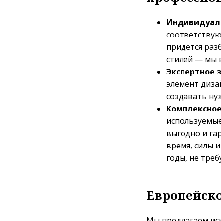
Индивидуал
соответствую
придется раз
стилей — мы в
Экспертное з
элемент диза
создавать ну
Комплексное
используемые
выгодно и га
время, силы 
годы, не треб
Европейско
Мы предлагаем ис