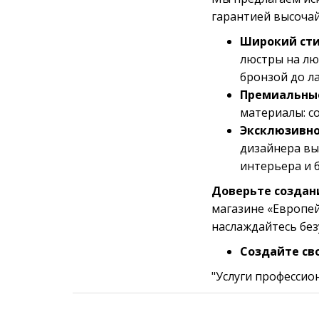
гарантией высочай
Широкий сти
люстры на лю
бронзой до л
Премиальны
материалы: со
Эксклюзивно
дизайнера вы
интерьера и 
Доверьте создан
магазине «Европей
наслаждайтесь без
Создайте св
"Услуги профессио