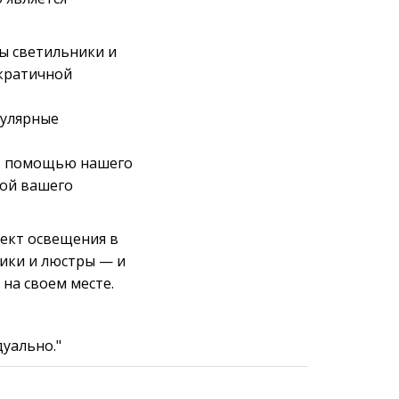
ы светильники и
ократичной
пулярные
С помощью нашего
кой вашего
ект освещения в
ники и люстры — и
на своем месте.
уально."