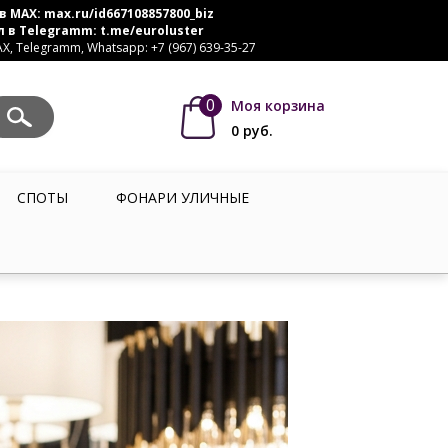
в MAX:
max.ru/id667108857800_biz
л в Telegramm:
t.me/euroluster
, Telegramm, Whatsapp: +7 (967) 639-35-27
0
Моя корзина
0
руб.
СПОТЫ
ФОНАРИ УЛИЧНЫЕ