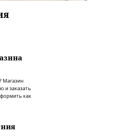
ия
азина
? Магазин
о и заказать
оформить как
ения