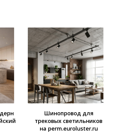
одерн
Шинопровод для
йский
трековых светильников
на perm.euroluster.ru