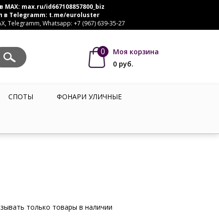
в MAX:
max.ru/id667108857800_biz
л в Telegramm:
t.me/euroluster
, Telegramm, Whatsapp: +7 (967) 639-35-27
0
Моя корзина
0
руб.
СПОТЫ
ФОНАРИ УЛИЧНЫЕ
зывать только товары в наличии