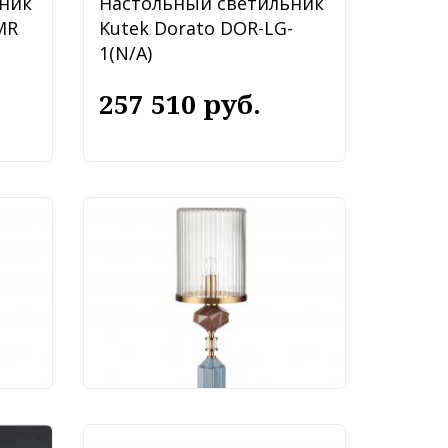
ник
Настольный светильник
MR
Kutek Dorato DOR-LG-
1(N/A)
257 510 руб.
ник
Настольный светильник
1T
Odeon Light Terra
5414/1T
18 087 руб.