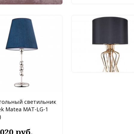
Настольный светиль
Arte Lamp Fire A4032
1GO
25 990 руб.
тольный светильник
ek Matea MAT-LG-1
)
 020 руб.