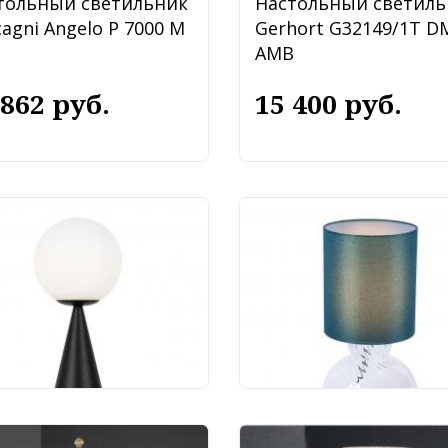
тольный светильник
Настольный светиль
agni Angelo P 7000 M
Gerhort G32149/1T D
AMB
 862 руб.
15 400 руб.
тольный светильник
Настольный светиль
ya Glow FR5289TL-01B
Favourite Ortus 4267-
 000 руб.
7 200 руб.