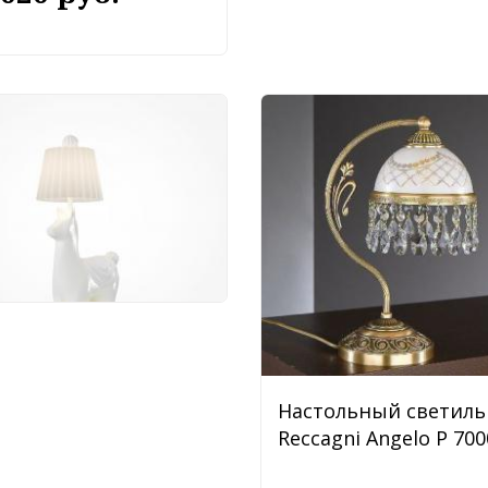
тольный светильник
oni Senor Alpaca
377TL-L5W3K
 990 руб.
Настольный светиль
Reccagni Angelo P 700