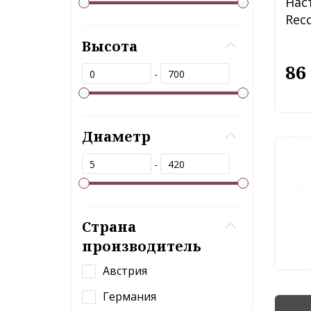
Нас
Recc
Высота
86
-
Диаметр
Нас
-
Fre
13
Страна
производитель
Австрия
Германия