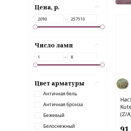
Цена, р.
-
Число ламп
-
Цвет арматуры
Античная бель
Нас
Античная бронза
Kut
(Z/A
Бежевый
Белоснежный
91