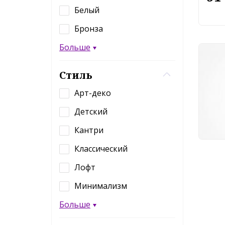
Белый
Бронза
Больше
Нас
Mayt
Стиль
MOD
Арт-деко
18
Детский
Кантри
Классический
Лофт
Минимализм
Больше