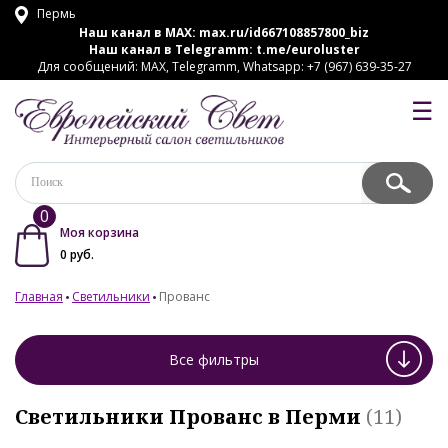
Пермь
Наш канал в MAX:
max.ru/id667108857800_biz
Наш канал в Telegramm:
t.me/euroluster
Для сообщений: MAX, Telegramm, Whatsapp: +7 (967) 639-35-27
☰
0
Моя корзина
0
руб.
Главная
Светильники
Прованс
Все фильтры
Светильники Прованс в Перми
(11)