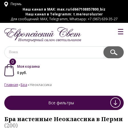
Пермь
Наш канал в MAX:
max.ru/id667108857800_biz
Наш канал в Telegramm:
t.me/euroluster
Для сообщений: MAX, Telegramm, Whatsapp: +7 (967) 639-35-27
☰
0
Моя корзина
0
руб.
Главная
Бра
Неоклассика
Все фильтры
Бра настенные Неоклассика в Перми
(200)