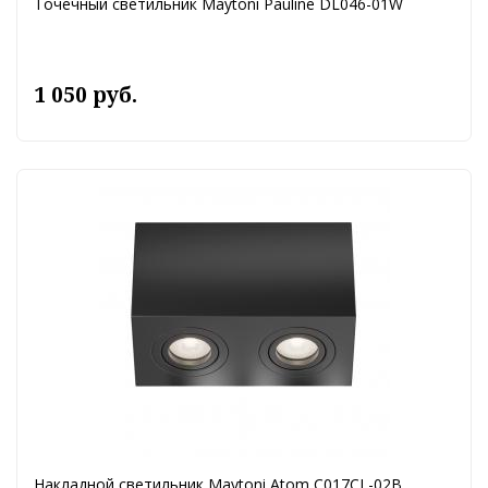
Точечный светильник Maytoni Pauline DL046-01W
1 050 руб.
Накладной светильник Maytoni Atom C017CL-02B