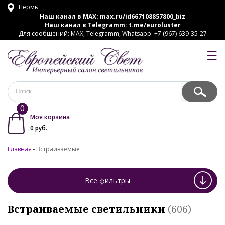
Пермь
Наш канал в MAX:
max.ru/id667108857800_biz
Наш канал в Telegramm:
t.me/euroluster
Для сообщений: MAX, Telegramm, Whatsapp: +7 (967) 639-35-27
☰
0
Моя корзина
0
руб.
Главная
Встраиваемые
Все фильтры
Встраиваемые светильники
(606)