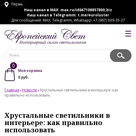
Пермь
Наш канал в MAX:
max.ru/id667108857800_biz
Наш канал в Telegramm:
t.me/euroluster
Для сообщений: MAX, Telegramm, Whatsapp: +7 (967) 639-35-27
☰
0
Моя корзина
0
руб.
Главная
Новости
Хрустальные светильники в интерьере: как
правильно использовать
Хрустальные светильники в
интерьере: как правильно
использовать