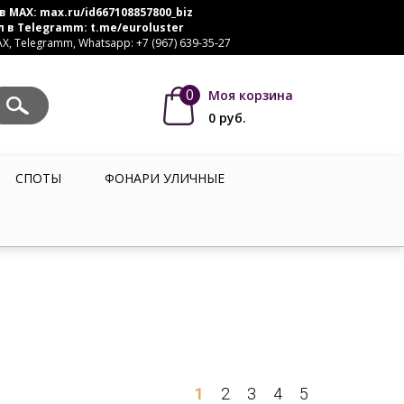
в MAX:
max.ru/id667108857800_biz
л в Telegramm:
t.me/euroluster
, Telegramm, Whatsapp: +7 (967) 639-35-27
0
Моя корзина
0
руб.
СПОТЫ
ФОНАРИ УЛИЧНЫЕ
1
2
3
4
5