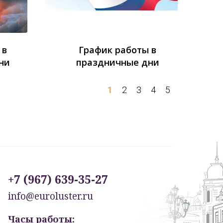
 в
График работы в
ни
праздничные дни
1
2
3
4
5
+7 (967) 639-35-27
info@euroluster.ru
Часы работы: