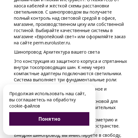
хаоса кабелей и жёсткой схемы расстановки
светильников. С шинопроводом вы получаете
полный контроль над световой средой в офисе,
магазине, производственном цеху или собственной
гостиной. Выбирайте качественные системы в
магазине «Европейский свет» или оформляйте заказ
на сайте perm.euroluster.ru.
Шинопровод: Архитектура вашего света
Это конструкция из защитного корпуса и спрятанных
внутри токопроводящих шин. К нему через
компактные адаптеры подключаются светильники.
Система выполняет три фундаментальные роли:
Питание: Обеспечивает безопасное и
Продолжая использовать наш сайт,
надежное электроснабжение.
вы соглашаетесь на обработку
Несущая конструкция: Служит основой для
cookie-файлов
крепления и перемещения осветительных
приборов.
Понятно
Структурный элемент: Задает геометрию и
ритм световой композиции в пространстве.
Внедряя шинопровод, вы инвестируете в свободу,