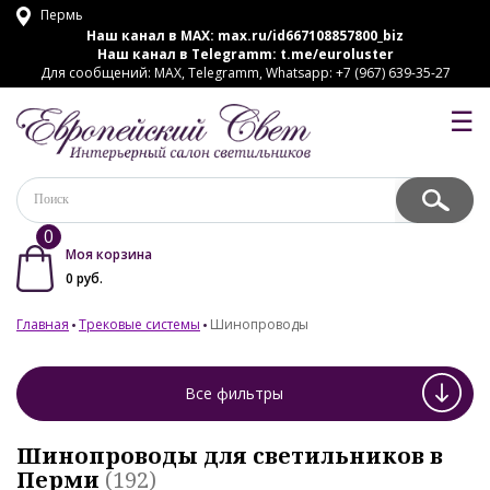
Пермь
Наш канал в MAX:
max.ru/id667108857800_biz
Наш канал в Telegramm:
t.me/euroluster
Для сообщений: MAX, Telegramm, Whatsapp: +7 (967) 639-35-27
☰
0
Моя корзина
0
руб.
Главная
Трековые системы
Шинопроводы
Все фильтры
Шинопроводы для светильников в
Перми
(192)