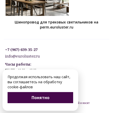
Шинопровод для трековых светильников на
perm.euroluster.ru
+7 (967) 639-35-27
info@euroluster.ru
Часы работы:
ПН-ПТ: с 11:00 до 19:00
СБ: с 12:30 до 17:30
Продолжая использовать наш сайт,
ВС: ВЫХОДНОЙ
вы соглашаетесь на обработку
Предварительная запись.
cookie-файлов
© 2012-2026 perm.euroluster.ru. Все права защищены.
Понятно
Цены, указанные на сайте, не являются публичной офертой и носят
рекомендательный характер (ст. 435 ГК РФ).