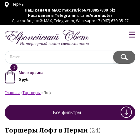
Пермь
Наш канал в MAX:
max.ru/id667108857800_biz
Наш канал в Telegramm:
t.me/euroluster
Для сообщений: MAX, Telegramm, Whatsapp: +7 (967) 639-35-27
☰
0
Моя корзина
0
руб.
Главная
Торшеры
Лофт
Все фильтры
Торшеры Лофт в Перми
(24)