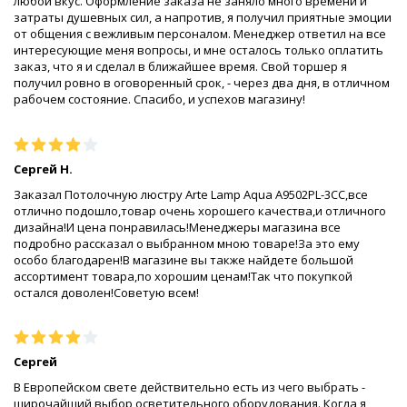
любой вкус. Оформление заказа не заняло много времени и
затраты душевных сил, а напротив, я получил приятные эмоции
от общения с вежливым персоналом. Менеджер ответил на все
интересующие меня вопросы, и мне осталось только оплатить
заказ, что я и сделал в ближайшее время. Свой торшер я
получил ровно в оговоренный срок, - через два дня, в отличном
рабочем состояние. Спасибо, и успехов магазину!
Сергей Н.
Заказал Потолочную люстру Arte Lamp Aqua A9502PL-3CC,все
отлично подошло,товар очень хорошего качества,и отличного
дизайна!И цена понравилась!Менеджеры магазина все
подробно рассказал о выбранном мною товаре!За это ему
особо благодарен!В магазине вы также найдете большой
ассортимент товара,по хорошим ценам!Так что покупкой
остался доволен!Советую всем!
Сергей
В Европейском свете действительно есть из чего выбрать -
широчайший выбор осветительного оборудования. Когда я