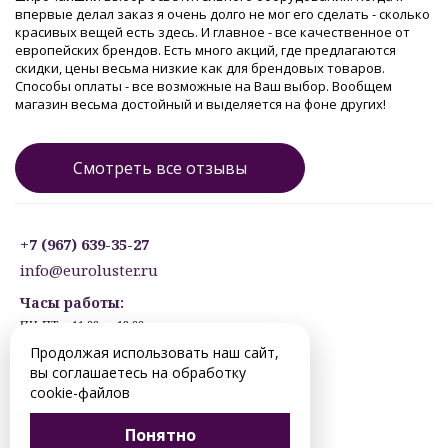
впервые делал заказ я очень долго не мог его сделать - сколько
красивых вещей есть здесь. И главное - все качественное от
европейских брендов. Есть много акций, где предлагаются
скидки, цены весьма низкие как для брендовых товаров.
Способы оплаты - все возможные на Ваш выбор. Вообщем
магазин весьма достойный и выделяется на фоне других!
Смотреть все отзывы
+7 (967) 639-35-27
info@euroluster.ru
Часы работы:
ПН-ПТ: с 11:00 до 19:00
СБ: с 12:30 до 17:30
Продолжая использовать наш сайт,
ВС: ВЫХОДНОЙ
вы соглашаетесь на обработку
Предварительная запись.
cookie-файлов
© 2012-2026 perm.euroluster.ru. Все права защищены.
Понятно