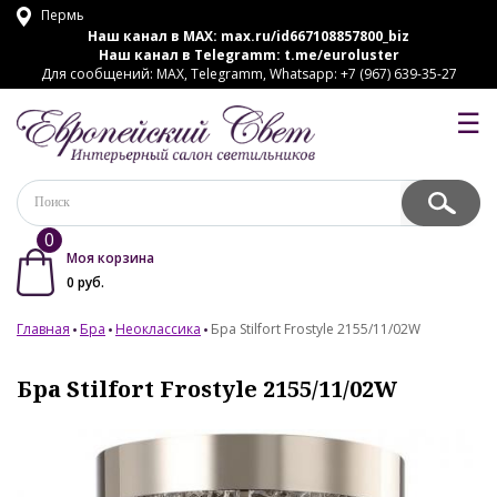
Пермь
Наш канал в MAX:
max.ru/id667108857800_biz
Наш канал в Telegramm:
t.me/euroluster
Для сообщений: MAX, Telegramm, Whatsapp: +7 (967) 639-35-27
☰
0
Моя корзина
0
руб.
Главная
Бра
Неоклассика
Бра Stilfort Frostyle 2155/11/02W
Бра Stilfort Frostyle 2155/11/02W