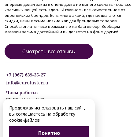
впервые делал заказ я очень долго не мог его сделать - сколько
красивых вещей есть здесь. И главное - все качественное от
европейских брендов. Есть много акций, где предлагаются
скидки, цены весьма низкие как для брендовых товаров.
Способы оплаты - все возможные на Ваш выбор. Вообщем
магазин весьма достойный и выделяется на фоне других!
Смотреть все отзывы
+7 (967) 639-35-27
info@euroluster.ru
Часы работы:
ПН-ПТ: с 11:00 до 19:00
СБ: с 12:30 до 17:30
Продолжая использовать наш сайт,
ВС: ВЫХОДНОЙ
вы соглашаетесь на обработку
Предварительная запись.
cookie-файлов
© 2012-2026 perm.euroluster.ru. Все права защищены.
Понятно