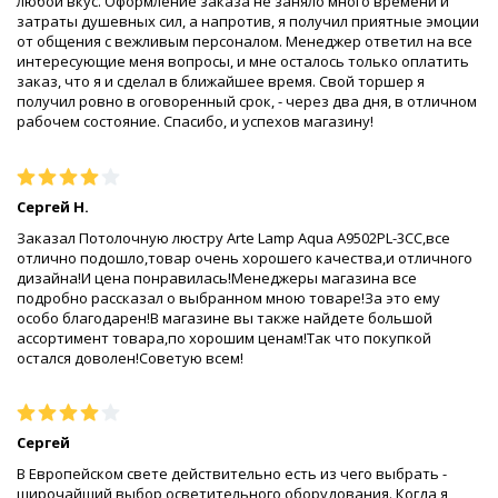
любой вкус. Оформление заказа не заняло много времени и
затраты душевных сил, а напротив, я получил приятные эмоции
от общения с вежливым персоналом. Менеджер ответил на все
интересующие меня вопросы, и мне осталось только оплатить
заказ, что я и сделал в ближайшее время. Свой торшер я
получил ровно в оговоренный срок, - через два дня, в отличном
рабочем состояние. Спасибо, и успехов магазину!
Сергей Н.
Заказал Потолочную люстру Arte Lamp Aqua A9502PL-3CC,все
отлично подошло,товар очень хорошего качества,и отличного
дизайна!И цена понравилась!Менеджеры магазина все
подробно рассказал о выбранном мною товаре!За это ему
особо благодарен!В магазине вы также найдете большой
ассортимент товара,по хорошим ценам!Так что покупкой
остался доволен!Советую всем!
Сергей
В Европейском свете действительно есть из чего выбрать -
широчайший выбор осветительного оборудования. Когда я