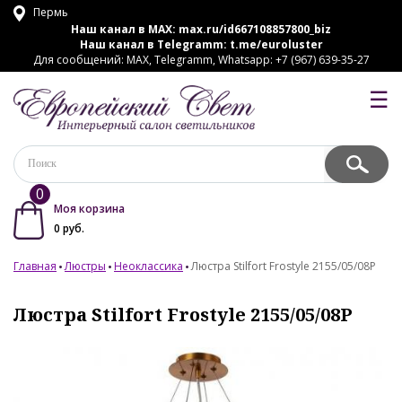
Пермь
Наш канал в MAX:
max.ru/id667108857800_biz
Наш канал в Telegramm:
t.me/euroluster
Для сообщений: MAX, Telegramm, Whatsapp: +7 (967) 639-35-27
☰
0
Моя корзина
0
руб.
Главная
Люстры
Неоклассика
Люстра Stilfort Frostyle 2155/05/08P
Люстра Stilfort Frostyle 2155/05/08P