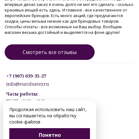
впервые делал заказ я очень долго не мог его сделать - сколько
красивых вещей есть здесь. И главное - все качественное от
европейских брендов. Есть много акций, где предлагаются
скидки, цены весьма низкие как для брендовых товаров.
Способы оплаты - все возможные на Ваш выбор. Вообщем
магазин весьма достойный и выделяется на фоне других!
Смотреть все отзывы
+7 (967) 639-35-27
info@euroluster.ru
Часы работы:
ПН-ПТ: с 11:00 до 19:00
СБ: с 12:30 до 17:30
Продолжая использовать наш сайт,
ВС: ВЫХОДНОЙ
вы соглашаетесь на обработку
Предварительная запись.
cookie-файлов
© 2012-2026 perm.euroluster.ru. Все права защищены.
Понятно