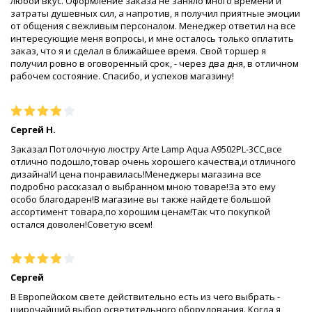
любой вкус. Оформление заказа не заняло много времени и
затраты душевных сил, а напротив, я получил приятные эмоции
от общения с вежливым персоналом. Менеджер ответил на все
интересующие меня вопросы, и мне осталось только оплатить
заказ, что я и сделал в ближайшее время. Свой торшер я
получил ровно в оговоренный срок, - через два дня, в отличном
рабочем состояние. Спасибо, и успехов магазину!
Сергей Н.
Заказал Потолочную люстру Arte Lamp Aqua A9502PL-3CC,все
отлично подошло,товар очень хорошего качества,и отличного
дизайна!И цена понравилась!Менеджеры магазина все
подробно рассказал о выбранном мною товаре!За это ему
особо благодарен!В магазине вы также найдете большой
ассортимент товара,по хорошим ценам!Так что покупкой
остался доволен!Советую всем!
Сергей
В Европейском свете действительно есть из чего выбрать -
широчайший выбор осветительного оборудования. Когда я