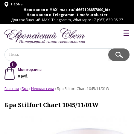
Пермь
Наш канал в MAX:
max.ru/id667108857800_biz
Наш канал в Telegramm:
t.me/euroluster
Для сообщений: MAX, Telegramm, Whatsapp: +7 (967) 639-35-27
☰
0
Моя корзина
0
руб.
Главная
Бра
Неоклассика
Бра Stilfort Chart 1045/11/01W
Бра Stilfort Chart 1045/11/01W