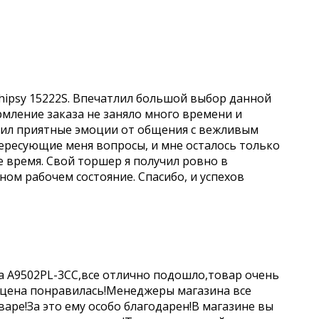
hipsy 15222S. Впечатлил большой выбор данной
рмление заказа не заняло много времени и
учил приятные эмоции от общения с вежливым
ересующие меня вопросы, и мне осталось только
е время. Свой торшер я получил ровно в
чном рабочем состояние. Спасибо, и успехов
a A9502PL-3CC,все отлично подошло,товар очень
 цена понравилась!Менеджеры магазина все
аре!За это ему особо благодарен!В магазине вы