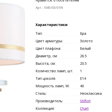
Нравится:
0
посетителям
Арт.: 1045/03/01W
Характеристики
Тип:
Бра
Цвет арматуры:
Золото
Цвет плафона:
Белый
Диаметр, см:
26.5
Высота, см:
20.5
Количество ламп, шт:
1
Тип цоколя:
E14
Мощность ламп, W:
40
Стиль:
Неоклассика
Производитель:
Stilfort
Коллекция:
Chart