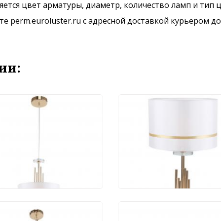
ется цвет арматуры, диаметр, количество ламп и тип ц
 perm.euroluster.ru с адресной доставкой курьером до
ии:
весной светильник
Настольный светиль
fort Chart 1045/03/01P
Stilfort Chart 1045/03
370 руб.
8 323 руб.
ра Stilfort Chart