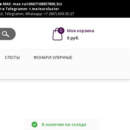
в MAX:
max.ru/id667108857800_biz
л в Telegramm:
t.me/euroluster
, Telegramm, Whatsapp: +7 (967) 639-35-27
0
Моя корзина
0
руб.
СПОТЫ
ФОНАРИ УЛИЧНЫЕ
В наличии на складе