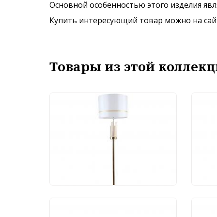
Основной особенностью этого изделия явля
Купить интересующий товар можно на сайте
Товары из этой коллекц
Торшер Stilfort Chart
Под
1045/03/01F
Stil
16 693 руб.
6 
Люст