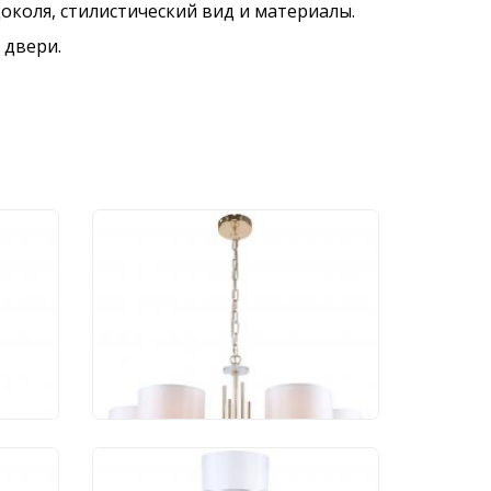
околя, стилистический вид и материалы.
 двери.
ник
Люстра Stilfort Chart
/01T
1045/03/06P
20 692 руб.
Торшер Stilfort Chart