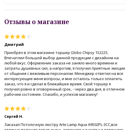
Отзывы о магазине
Дмитрий
Приобрёл в этом магазине торшер Globo Chipsy 15222S.
Впечатлил большой выбор данной продукции с дизайном на
любой вкус. Оформление заказа не заняло много времени и
затраты душевных сил, а напротив, я получил приятные эмоции
от общения с вежливым персоналом. Менеджер ответил на все
интересующие меня вопросы, и мне осталось только оплатить
заказ, что я и сделал в ближайшее время. Свой торшер я
получил ровно в оговоренный срок, - через два дня, в отличном
рабочем состояние. Спасибо, и успехов магазину!
Сергей Н.
Заказал Потолочную люстру Arte Lamp Aqua A9502PL-3CC,все
отлично подошло,товар очень хорошего качества,и отличного