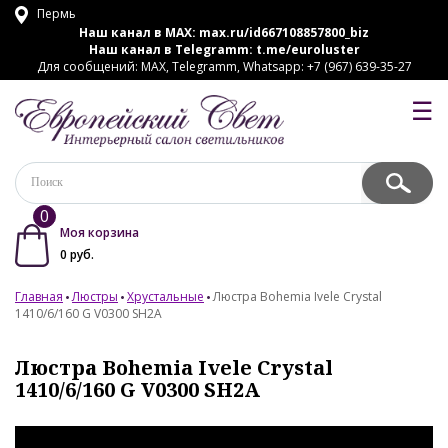
Пермь
Наш канал в MAX:
max.ru/id667108857800_biz
Наш канал в Telegramm:
t.me/euroluster
Для сообщений: MAX, Telegramm, Whatsapp: +7 (967) 639-35-27
☰
0
Моя корзина
0
руб.
Главная
Люстры
Хрустальные
Люстра Bohemia Ivele Crystal
1410/6/160 G V0300 SH2A
Люстра Bohemia Ivele Crystal
1410/6/160 G V0300 SH2A