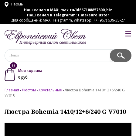
Пермь
Наш канал в MAX:
max.ru/id667108857800_biz
Наш канал в Telegramm:
t.me/euroluster
Для сообщений: MAX, Telegramm, Whatsapp: +7 (967) 639-35-27
☰
0
Моя корзина
0
руб.
Главная
Люстры
Хрустальные
Люстра Bohemia 1410/12+6/240 G
V7010
Люстра Bohemia 1410/12+6/240 G V7010