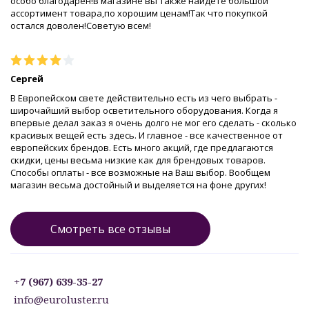
особо благодарен!В магазине вы также найдете большой
ассортимент товара,по хорошим ценам!Так что покупкой
остался доволен!Советую всем!
Сергей
В Европейском свете действительно есть из чего выбрать -
широчайший выбор осветительного оборудования. Когда я
впервые делал заказ я очень долго не мог его сделать - сколько
красивых вещей есть здесь. И главное - все качественное от
европейских брендов. Есть много акций, где предлагаются
скидки, цены весьма низкие как для брендовых товаров.
Способы оплаты - все возможные на Ваш выбор. Вообщем
магазин весьма достойный и выделяется на фоне других!
Смотреть все отзывы
+7 (967) 639-35-27
info@euroluster.ru