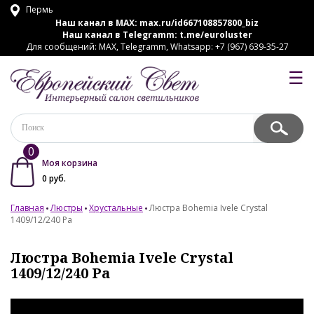
Пермь
Наш канал в MAX:
max.ru/id667108857800_biz
Наш канал в Telegramm:
t.me/euroluster
Для сообщений: MAX, Telegramm, Whatsapp: +7 (967) 639-35-27
☰
0
Моя корзина
0
руб.
Главная
Люстры
Хрустальные
Люстра Bohemia Ivele Crystal
1409/12/240 Pa
Люстра Bohemia Ivele Crystal
1409/12/240 Pa