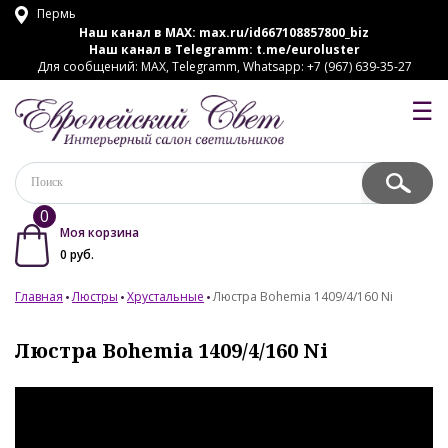
Пермь
Наш канал в MAX:
max.ru/id667108857800_biz
Наш канал в Telegramm:
t.me/euroluster
Для сообщений: MAX, Telegramm, Whatsapp: +7 (967) 639-35-27
☰
0
Моя корзина
0
руб.
Главная
Люстры
Хрустальные
Люстра Bohemia 1409/4/160 Ni
Люстра Bohemia 1409/4/160 Ni