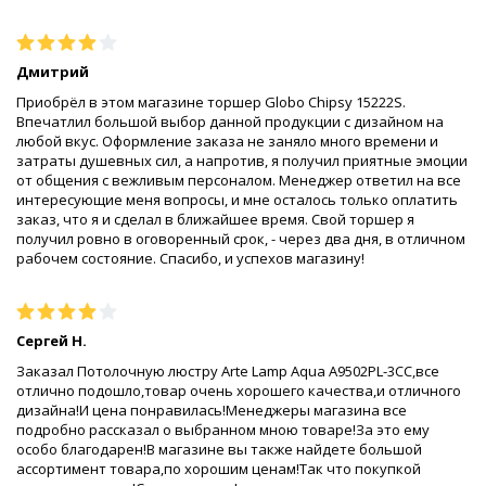
Дмитрий
Приобрёл в этом магазине торшер Globo Chipsy 15222S.
Впечатлил большой выбор данной продукции с дизайном на
любой вкус. Оформление заказа не заняло много времени и
затраты душевных сил, а напротив, я получил приятные эмоции
от общения с вежливым персоналом. Менеджер ответил на все
интересующие меня вопросы, и мне осталось только оплатить
заказ, что я и сделал в ближайшее время. Свой торшер я
получил ровно в оговоренный срок, - через два дня, в отличном
рабочем состояние. Спасибо, и успехов магазину!
Сергей Н.
Заказал Потолочную люстру Arte Lamp Aqua A9502PL-3CC,все
отлично подошло,товар очень хорошего качества,и отличного
дизайна!И цена понравилась!Менеджеры магазина все
подробно рассказал о выбранном мною товаре!За это ему
особо благодарен!В магазине вы также найдете большой
ассортимент товара,по хорошим ценам!Так что покупкой