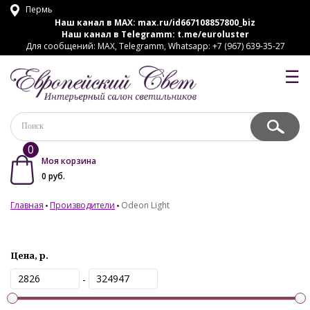
Пермь
Наш канал в MAX:
max.ru/id667108857800_biz
Наш канал в Telegramm:
t.me/euroluster
Для сообщений: MAX, Telegramm, Whatsapp: +7 (967) 639-35-27
☰
0
Моя корзина
0
руб.
Главная
Производители
Odeon Light
Цена, р.
-