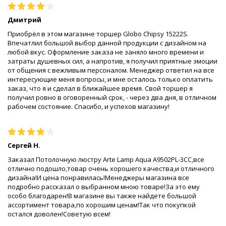
Дмитрий
Приобрёл в этом магазине торшер Globo Chipsy 15222S.
Впечатлил большой выбор данной продукции с дизайном на
любой вкус. Оформление заказа не заняло много времени и
затраты душевных сил, а напротив, я получил приятные эмоции
от общения с вежливым персоналом. Менеджер ответил на все
интересующие меня вопросы, и мне осталось только оплатить
заказ, что я и сделал в ближайшее время. Свой торшер я
получил ровно в оговоренный срок, - через два дня, в отличном
рабочем состояние. Спасибо, и успехов магазину!
Сергей Н.
Заказал Потолочную люстру Arte Lamp Aqua A9502PL-3CC,все
отлично подошло,товар очень хорошего качества,и отличного
дизайна!И цена понравилась!Менеджеры магазина все
подробно рассказал о выбранном мною товаре!За это ему
особо благодарен!В магазине вы также найдете большой
ассортимент товара,по хорошим ценам!Так что покупкой
остался доволен!Советую всем!