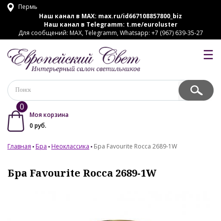
Пермь
Наш канал в MAX:
max.ru/id667108857800_biz
Наш канал в Telegramm:
t.me/euroluster
Для сообщений: MAX, Telegramm, Whatsapp: +7 (967) 639-35-27
☰
0
Моя корзина
0
руб.
Главная
Бра
Неоклассика
Бра Favourite Rocca 2689-1W
Бра Favourite Rocca 2689-1W