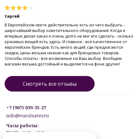
Сергей
В Европейском свете действительно есть из чего выбрать -
широчайший выбор осветительного оборудования. Когда я
впервые делал заказ я очень долго не мог его сделать - сколько
красивых вещей есть здесь. И главное - все качественное от
европейских брендов. Есть много акций, где предлагаются
скидки, цены весьма низкие как для брендовых товаров.
Способы оплаты - все возможные на Ваш выбор. Вообщем
магазин весьма достойный и выделяется на фоне других!
Смотреть все отзывы
+7 (967) 639-35-27
info@euroluster.ru
Часы работы:
ПН-ПТ: с 11:00 до 19:00
СБ: с 12:30 до 17:30