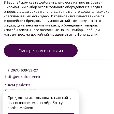
В Европейском свете действительно есть из чего выбрать -
широчайший выбор осветительного оборудования. Когда я
впервые делал заказ я очень долго не мог его сделать - сколько
красивых вещей есть здесь. И главное - все качественное от
европейских брендов. Есть много акций, где предлагаются
скидки, цены весьма низкие как для брендовых товаров.
Способы оплаты - все возможные на Ваш выбор. Вообщем
магазин весьма достойный и выделяется на фоне других!
Смотреть все отзывы
+7 (967) 639-35-27
info@euroluster.ru
Часы работы:
ПН-ПТ: с 11:00 до 19:00
СБ: с 12:30 до 17:30
Продолжая использовать наш сайт,
ВС: ВЫХОДНОЙ
вы соглашаетесь на обработку
Предварительная запись.
cookie-файлов