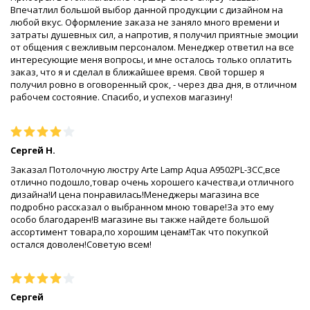
Впечатлил большой выбор данной продукции с дизайном на
любой вкус. Оформление заказа не заняло много времени и
затраты душевных сил, а напротив, я получил приятные эмоции
от общения с вежливым персоналом. Менеджер ответил на все
интересующие меня вопросы, и мне осталось только оплатить
заказ, что я и сделал в ближайшее время. Свой торшер я
получил ровно в оговоренный срок, - через два дня, в отличном
рабочем состояние. Спасибо, и успехов магазину!
Сергей Н.
Заказал Потолочную люстру Arte Lamp Aqua A9502PL-3CC,все
отлично подошло,товар очень хорошего качества,и отличного
дизайна!И цена понравилась!Менеджеры магазина все
подробно рассказал о выбранном мною товаре!За это ему
особо благодарен!В магазине вы также найдете большой
ассортимент товара,по хорошим ценам!Так что покупкой
остался доволен!Советую всем!
Сергей