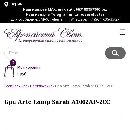
Пермь
Наш канал в MAX:
max.ru/id667108857800_biz
Наш канал в Telegramm:
t.me/euroluster
Для сообщений: MAX, Telegramm, Whatsapp: +7 (967) 639-35-27
☰
0
Моя корзина
0
руб.
Главная
Бра
Неоклассика
Бра Arte Lamp Sarah A1062AP-2CC
Бра Arte Lamp Sarah A1062AP-2CC