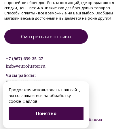
европейских брендов. Есть много акций, где предлагаются
скидки, цены весьма низкие как для брендовых товаров.
Способы оплаты - все возможные на Ваш выбор. Вообщем
магазин весьма достойный и выделяется на фоне других!
Смотреть все отзывы
+7 (967) 639-35-27
info@euroluster.ru
Часы работы:
ПН-ПТ: с 11:00 до 19:00
СБ: с 12:30 до 17:30
Продолжая использовать наш сайт,
ВС: ВЫХОДНОЙ
вы соглашаетесь на обработку
Предварительная запись.
cookie-файлов
© 2012-2026 perm.euroluster.ru. Все права защищены.
Понятно
Цены, указанные на сайте, не являются публичной офертой и носят
рекомендательный характер (ст. 435 ГК РФ).