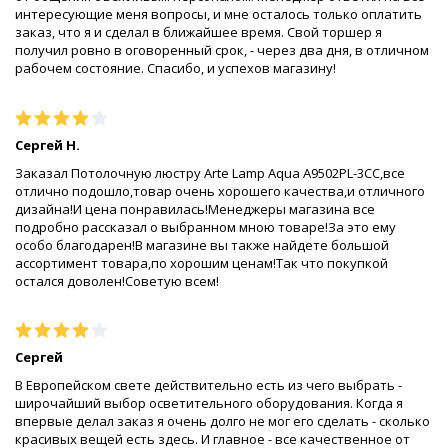
интересующие меня вопросы, и мне осталось только оплатить
заказ, что я и сделал в ближайшее время. Свой торшер я
получил ровно в оговоренный срок, - через два дня, в отличном
рабочем состояние. Спасибо, и успехов магазину!
Сергей Н.
Заказал Потолочную люстру Arte Lamp Aqua A9502PL-3CC,все
отлично подошло,товар очень хорошего качества,и отличного
дизайна!И цена понравилась!Менеджеры магазина все
подробно рассказал о выбранном мною товаре!За это ему
особо благодарен!В магазине вы также найдете большой
ассортимент товара,по хорошим ценам!Так что покупкой
остался доволен!Советую всем!
Сергей
В Европейском свете действительно есть из чего выбрать -
широчайший выбор осветительного оборудования. Когда я
впервые делал заказ я очень долго не мог его сделать - сколько
красивых вещей есть здесь. И главное - все качественное от