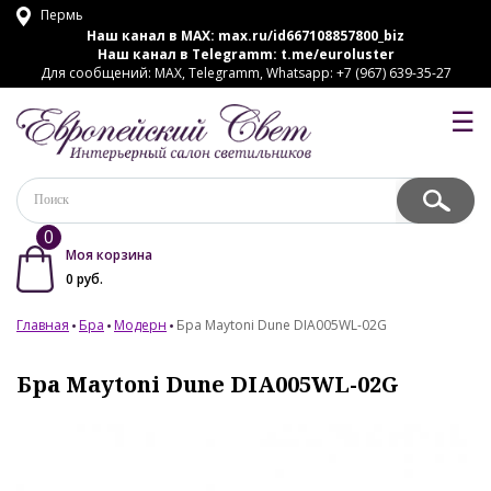
Пермь
Наш канал в MAX:
max.ru/id667108857800_biz
Наш канал в Telegramm:
t.me/euroluster
Для сообщений: MAX, Telegramm, Whatsapp: +7 (967) 639-35-27
☰
0
Моя корзина
0
руб.
Главная
Бра
Модерн
Бра Maytoni Dune DIA005WL-02G
Бра Maytoni Dune DIA005WL-02G