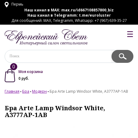
Пермь
Наш канал в MAX:
max.ru/id667108857800_biz
Наш канал в Telegramm:
t.me/euroluster
Для сообщений: MAX, Telegramm, Whatsapp: +7 (967) 639-35-27
☰
0
Моя корзина
0
руб.
Главная
Бра
Модерн
Бра Arte Lamp Windsor White, A3777AP-1AB
Бра Arte Lamp Windsor White,
A3777AP-1AB