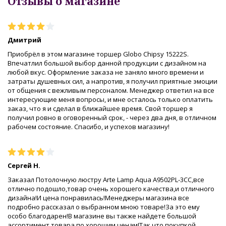
Отзывы о магазине
Дмитрий
Приобрёл в этом магазине торшер Globo Chipsy 15222S.
Впечатлил большой выбор данной продукции с дизайном на
любой вкус. Оформление заказа не заняло много времени и
затраты душевных сил, а напротив, я получил приятные эмоции
от общения с вежливым персоналом. Менеджер ответил на все
интересующие меня вопросы, и мне осталось только оплатить
заказ, что я и сделал в ближайшее время. Свой торшер я
получил ровно в оговоренный срок, - через два дня, в отличном
рабочем состояние. Спасибо, и успехов магазину!
Сергей Н.
Заказал Потолочную люстру Arte Lamp Aqua A9502PL-3CC,все
отлично подошло,товар очень хорошего качества,и отличного
дизайна!И цена понравилась!Менеджеры магазина все
подробно рассказал о выбранном мною товаре!За это ему
особо благодарен!В магазине вы также найдете большой
ассортимент товара,по хорошим ценам!Так что покупкой