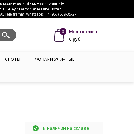
в MAX:
max.ru/id667108857800_biz
л в Telegramm:
t.me/euroluster
, Telegramm, Whatsapp: +7 (967) 639-35-27
0
Моя корзина
0
руб.
СПОТЫ
ФОНАРИ УЛИЧНЫЕ
В наличии на складе