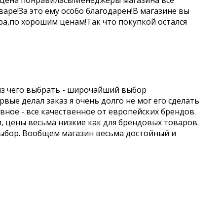
 цена понравилась!Менеджеры магазина все
аре!За это ему особо благодарен!В магазине вы
а,по хорошим ценам!Так что покупкой остался
из чего выбрать - широчайший выбор
вые делал заказ я очень долго не мог его сделать
авное - все качественное от европейских брендов.
и, цены весьма низкие как для брендовых товаров.
выбор. Вообщем магазин весьма достойный и