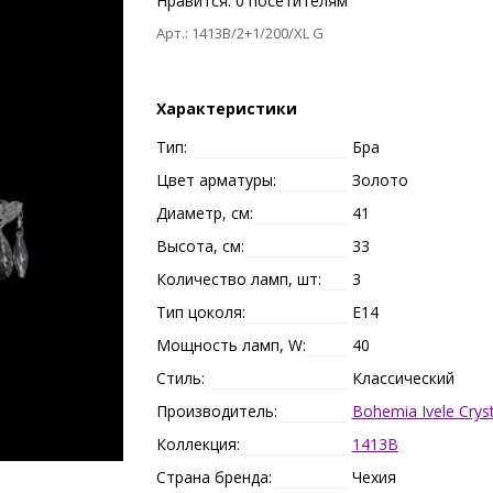
Нравится:
0
посетителям
Арт.: 1413B/2+1/200/XL G
Характеристики
Тип:
Бра
Цвет арматуры:
Золото
Диаметр, см:
41
Высота, см:
33
Количество ламп, шт:
3
Тип цоколя:
E14
Мощность ламп, W:
40
Стиль:
Классический
Производитель:
Bohemia Ivele Cryst
Коллекция:
1413B
Страна бренда:
Чехия