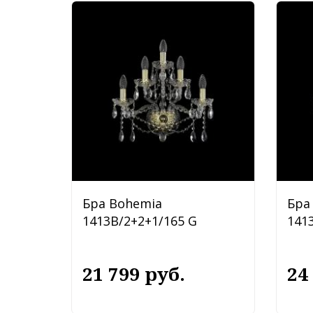
Бра Bohemia
Бра
1413B/2+2+1/165 G
141
21 799 руб.
24