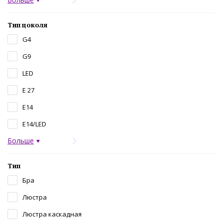
Тип цоколя
G4
G9
LED
Е 27
Е14
Е14/LED
Больше
Тип
Бра
Люстра
Люстра каскадная