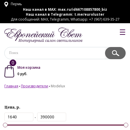
Пермь
Наш канал в MAX:
max.ru/id667108857800_biz
Наш канал в Telegramm:
t.me/euroluster
Для сообщений: MAX, Telegramm, Whatsapp: +7 (967) 639-35-27
☰
0
Моя корзина
0
руб.
Главная
Производители
Modelux
Цена, р.
-