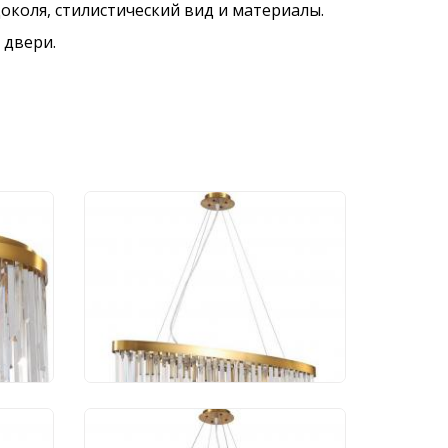
околя, стилистический вид и материалы.
 двери.
ia
Люстра Stilfort Venecia
2113/03/06P
33 061 руб.
ia
Люстра Stilfort Venecia