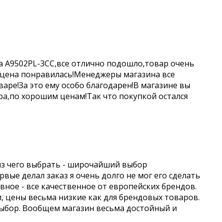
a A9502PL-3CC,все отлично подошло,товар очень
 цена понравилась!Менеджеры магазина все
аре!За это ему особо благодарен!В магазине вы
а,по хорошим ценам!Так что покупкой остался
из чего выбрать - широчайший выбор
вые делал заказ я очень долго не мог его сделать
авное - все качественное от европейских брендов.
и, цены весьма низкие как для брендовых товаров.
выбор. Вообщем магазин весьма достойный и