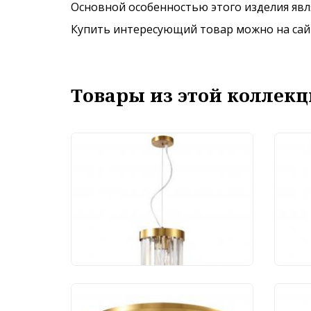
Основной особенностью этого изделия явля
Купить интересующий товар можно на сайте
Товары из этой коллекц
Подвесной светильник
Бра 
Stilfort Venecia
211
2113/03/02P
10 648 руб.
10
Люстра Stilfort Venecia
Люст