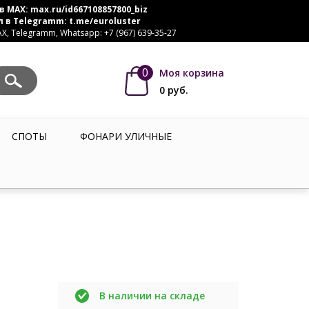
в MAX:
max.ru/id667108857800_biz
л в Telegramm:
t.me/euroluster
, Telegramm, Whatsapp: +7 (967) 639-35-27
0
Моя корзина
0
руб.
СПОТЫ
ФОНАРИ УЛИЧНЫЕ
В наличии на складе