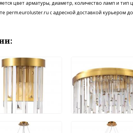
ется цвет арматуры, диаметр, количество ламп и тип ц
 perm.euroluster.ru с адресной доставкой курьером до
ии:
Stilfort Venecia
Люстра Stilfort Venec
3/03/02W
2113/03/06C
 213 руб.
31 201 руб.
ра Stilfort Venecia
Люстра Stilfort Venec