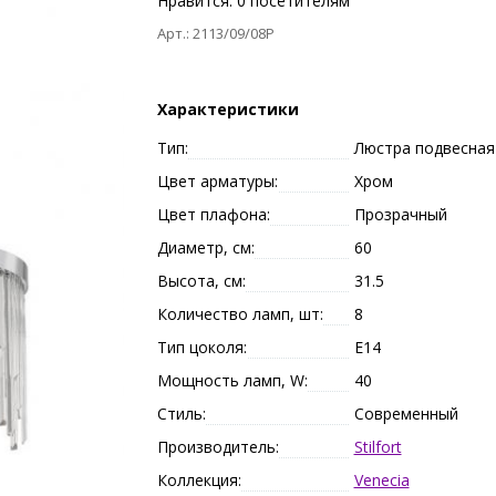
Нравится:
0
посетителям
Арт.: 2113/09/08P
Характеристики
Тип:
Люстра подвесная
Цвет арматуры:
Хром
Цвет плафона:
Прозрачный
Диаметр, см:
60
Высота, см:
31.5
Количество ламп, шт:
8
Тип цоколя:
E14
Мощность ламп, W:
40
Стиль:
Современный
Производитель:
Stilfort
Коллекция:
Venecia