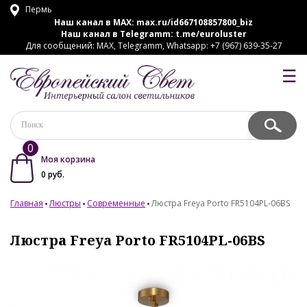
Пермь
Наш канал в MAX:
max.ru/id667108857800_biz
Наш канал в Telegramm:
t.me/euroluster
Для сообщений: MAX, Telegramm, Whatsapp: +7 (967) 639-35-27
☰
0
Моя корзина
0
руб.
Главная
Люстры
Современные
Люстра Freya Porto FR5104PL-06BS
Люстра Freya Porto FR5104PL-06BS