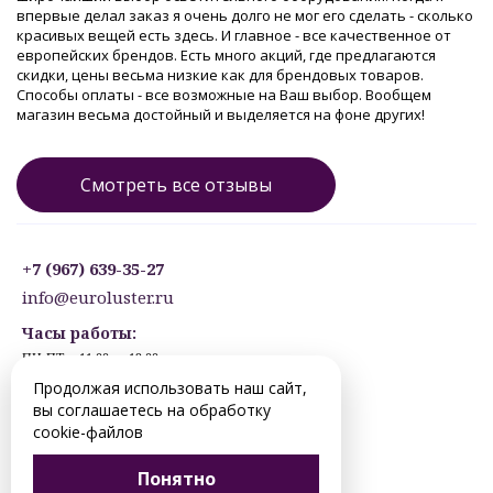
впервые делал заказ я очень долго не мог его сделать - сколько
красивых вещей есть здесь. И главное - все качественное от
европейских брендов. Есть много акций, где предлагаются
скидки, цены весьма низкие как для брендовых товаров.
Способы оплаты - все возможные на Ваш выбор. Вообщем
магазин весьма достойный и выделяется на фоне других!
Смотреть все отзывы
+7 (967) 639-35-27
info@euroluster.ru
Часы работы:
ПН-ПТ: с 11:00 до 19:00
СБ: с 12:30 до 17:30
Продолжая использовать наш сайт,
ВС: ВЫХОДНОЙ
вы соглашаетесь на обработку
Предварительная запись.
cookie-файлов
© 2012-2026 perm.euroluster.ru. Все права защищены.
Понятно