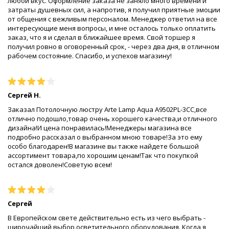
любой вкус. Оформление заказа не заняло много времени и
затраты душевных сил, а напротив, я получил приятные эмоции
от общения с вежливым персоналом. Менеджер ответил на все
интересующие меня вопросы, и мне осталось только оплатить
заказ, что я и сделал в ближайшее время. Свой торшер я
получил ровно в оговоренный срок, - через два дня, в отличном
рабочем состояние. Спасибо, и успехов магазину!
Сергей Н.
Заказал Потолочную люстру Arte Lamp Aqua A9502PL-3CC,все
отлично подошло,товар очень хорошего качества,и отличного
дизайна!И цена понравилась!Менеджеры магазина все
подробно рассказал о выбранном мною товаре!За это ему
особо благодарен!В магазине вы также найдете большой
ассортимент товара,по хорошим ценам!Так что покупкой
остался доволен!Советую всем!
Сергей
В Европейском свете действительно есть из чего выбрать -
широчайший выбор осветительного оборудования. Когда я