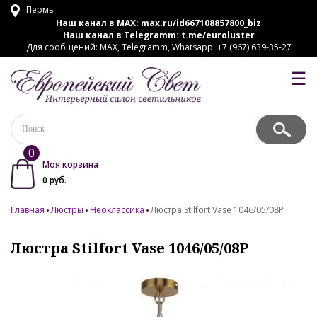
Пермь
Наш канал в MAX:
max.ru/id667108857800_biz
Наш канал в Telegramm:
t.me/euroluster
Для сообщений: MAX, Telegramm, Whatsapp: +7 (967) 639-35-27
☰
0
Моя корзина
0
руб.
Главная
Люстры
Неоклассика
Люстра Stilfort Vase 1046/05/08P
Люстра Stilfort Vase 1046/05/08P