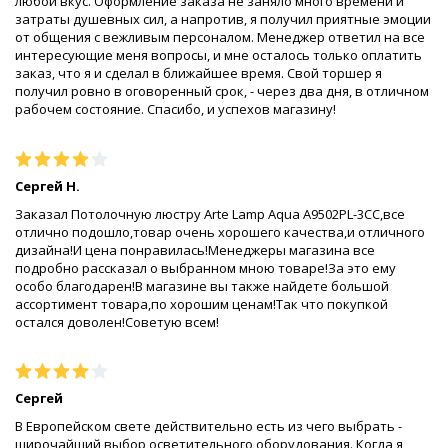
любой вкус. Оформление заказа не заняло много времени и
затраты душевных сил, а напротив, я получил приятные эмоции
от общения с вежливым персоналом. Менеджер ответил на все
интересующие меня вопросы, и мне осталось только оплатить
заказ, что я и сделал в ближайшее время. Свой торшер я
получил ровно в оговоренный срок, - через два дня, в отличном
рабочем состояние. Спасибо, и успехов магазину!
Сергей Н.
Заказал Потолочную люстру Arte Lamp Aqua A9502PL-3CC,все
отлично подошло,товар очень хорошего качества,и отличного
дизайна!И цена понравилась!Менеджеры магазина все
подробно рассказал о выбранном мною товаре!За это ему
особо благодарен!В магазине вы также найдете большой
ассортимент товара,по хорошим ценам!Так что покупкой
остался доволен!Советую всем!
Сергей
В Европейском свете действительно есть из чего выбрать -
широчайший выбор осветительного оборудования. Когда я