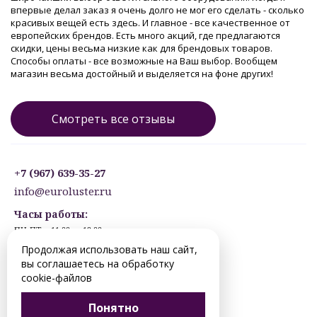
впервые делал заказ я очень долго не мог его сделать - сколько
красивых вещей есть здесь. И главное - все качественное от
европейских брендов. Есть много акций, где предлагаются
скидки, цены весьма низкие как для брендовых товаров.
Способы оплаты - все возможные на Ваш выбор. Вообщем
магазин весьма достойный и выделяется на фоне других!
Смотреть все отзывы
+7 (967) 639-35-27
info@euroluster.ru
Часы работы:
ПН-ПТ: с 11:00 до 19:00
СБ: с 12:30 до 17:30
Продолжая использовать наш сайт,
ВС: ВЫХОДНОЙ
вы соглашаетесь на обработку
Предварительная запись.
cookie-файлов
© 2012-2026 perm.euroluster.ru. Все права защищены.
Понятно