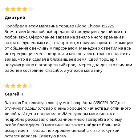
Дмитрий
Приобрёл в этом магазине торшер Globo Chipsy 15222S.
Впечатлил большой выбор данной продукции с дизайном на
любой вкус. Оформление заказа не заняло много времени и
затраты душевных сил, а напротив, я получил приятные эмоции
от общения с вежливым персоналом. Менеджер ответил на все
интересующие меня вопросы, и мне осталось только оплатить
заказ, что я и сделал в ближайшее время. Свой торшер я
получил ровно в оговоренный срок, - через два дня, в отличном
рабочем состояние. Спасибо, и успехов магазину!
Сергей Н.
Заказал Потолочную люстру Arte Lamp Aqua A9502PL-3CC,все
отлично подошло,товар очень хорошего качества,и отличного
дизайна!И цена понравилась!Менеджеры магазина все
подробно рассказал о выбранном мною товаре!За это ему
особо благодарен!В магазине вы также найдете большой
ассортимент товара,по хорошим ценам!Так что покупкой
остался доволен!Советую всем!