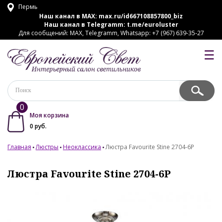
Пермь
Наш канал в MAX:
max.ru/id667108857800_biz
Наш канал в Telegramm:
t.me/euroluster
Для сообщений: MAX, Telegramm, Whatsapp: +7 (967) 639-35-27
☰
0
Моя корзина
0
руб.
Главная
Люстры
Неоклассика
Люстра Favourite Stine 2704-6P
Люстра Favourite Stine 2704-6P