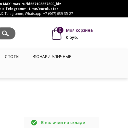
в MAX:
max.ru/id667108857800_biz
л в Telegramm:
t.me/euroluster
, Telegramm, Whatsapp: +7 (967) 639-35-27
0
Моя корзина
0
руб.
СПОТЫ
ФОНАРИ УЛИЧНЫЕ
В наличии на складе