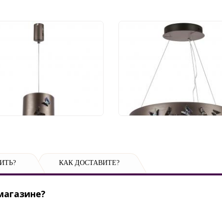
весной светильник
Люстра Lightstar Far
tstar Faraone 701101
701161
 601 руб.
80 750 руб.
ИТЬ?
КАК ДОСТАВИТЕ?
магазине?