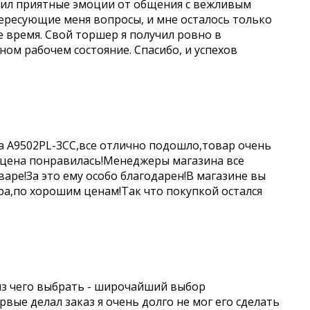
учил приятные эмоции от общения с вежливым
ересующие меня вопросы, и мне осталось только
е время. Свой торшер я получил ровно в
чном рабочем состояние. Спасибо, и успехов
a A9502PL-3CC,все отлично подошло,товар очень
 цена понравилась!Менеджеры магазина все
аре!За это ему особо благодарен!В магазине вы
а,по хорошим ценам!Так что покупкой остался
из чего выбрать - широчайший выбор
вые делал заказ я очень долго не мог его сделать